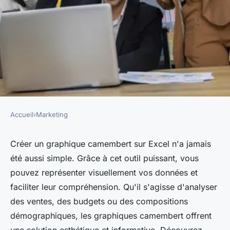
Accueil
›
Marketing
MARKETING
Comment créer facilement un
Créer un graphique camembert sur Excel n'a jamais
été aussi simple. Grâce à cet outil puissant, vous
graphique camembert sur
pouvez représenter visuellement vos données et
excel
faciliter leur compréhension. Qu'il s'agisse d'analyser
des ventes, des budgets ou des compositions
Louna
•
22 octobre 2024
•
7 min de lecture
démographiques, les graphiques camembert offrent