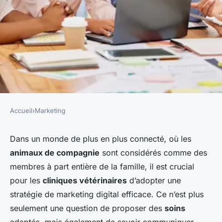
Accueil
›
Marketing
MARKETING
Quelle approche de marketing
Dans un monde de plus en plus connecté, où les
animaux de compagnie
sont considérés comme des
digital pour une clinique
membres à part entière de la famille, il est crucial
vétérinaire souhaitant élargir
pour les
cliniques vétérinaires
d’adopter une
sa clientèle ?
stratégie de marketing digital efficace. Ce n’est plus
seulement une question de proposer des
soins
Louna
•
10 mars 2024
•
6 min de lecture